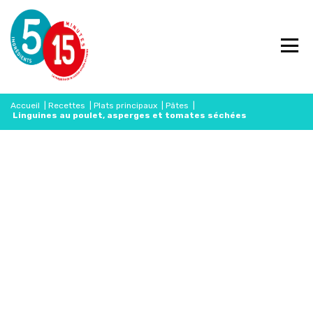
Accueil
|
Recettes
|
Plats principaux
|
Pâtes
|
Linguines au poulet, asperges et tomates séchées