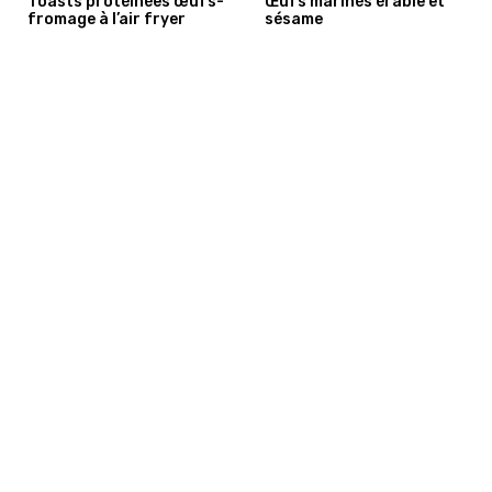
Toasts protéinées œufs-
Œufs marinés érable et
fromage à l’air fryer
sésame