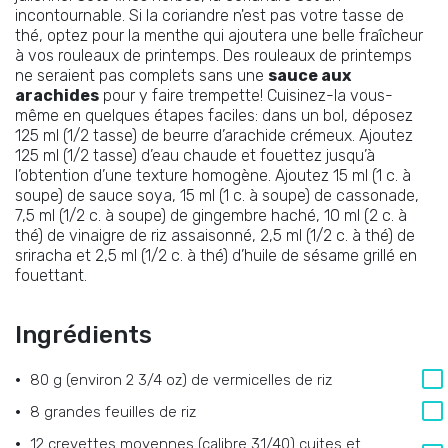
incontournable. Si la coriandre n'est pas votre tasse de
thé, optez pour la menthe qui ajoutera une belle fraîcheur
à vos rouleaux de printemps. Des rouleaux de printemps
ne seraient pas complets sans une
sauce aux
arachides
pour y faire trempette! Cuisinez-la vous-
même en quelques étapes faciles: dans un bol, déposez
125 ml (1/2 tasse) de beurre d’arachide crémeux. Ajoutez
125 ml (1/2 tasse) d’eau chaude et fouettez jusqu’à
l’obtention d’une texture homogène. Ajoutez 15 ml (1 c. à
soupe) de sauce soya, 15 ml (1 c. à soupe) de cassonade,
7,5 ml (1/2 c. à soupe) de gingembre haché, 10 ml (2 c. à
thé) de vinaigre de riz assaisonné, 2,5 ml (1/2 c. à thé) de
sriracha et 2,5 ml (1/2 c. à thé) d’huile de sésame grillé en
fouettant.
Ingrédients
80 g (environ 2 3/4 oz) de vermicelles de riz
8 grandes feuilles de riz
12 crevettes moyennes (calibre 31/40) cuites et