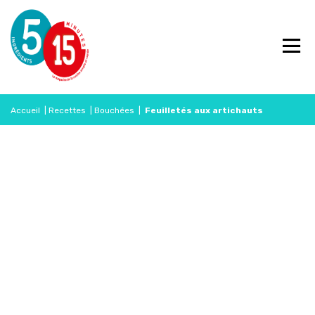
Accueil
|
Recettes
|
Bouchées
|
Feuilletés aux artichauts