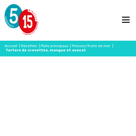
Accueil
|
Recettes
|
Plats principaux
|
Poisson/fruits de mer
|
Tartare de crevettes, mangue et avocat