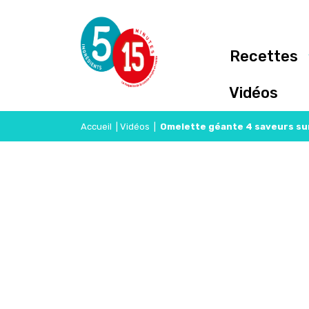
Recettes
Vidéos
Accueil
|
Vidéos
|
Omelette géante 4 saveurs sur