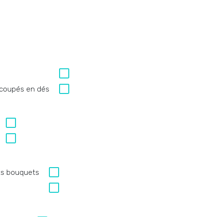
s coupés en dés
its bouquets