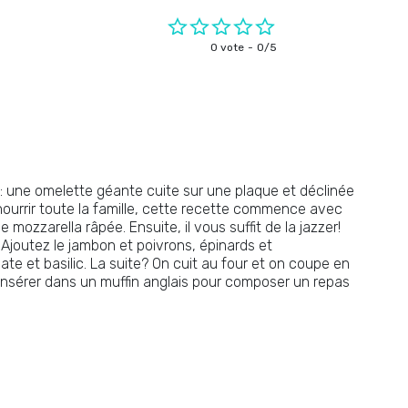
0 vote
0/5
as : une omelette géante cuite sur une plaque et déclinée
nourrir toute la famille, cette recette commence avec
mozzarella râpée. Ensuite, il vous suffit de la jazzer!
. Ajoutez le jambon et poivrons, épinards et
te et basilic. La suite? On cuit au four et on coupe en
à insérer dans un muffin anglais pour composer un repas