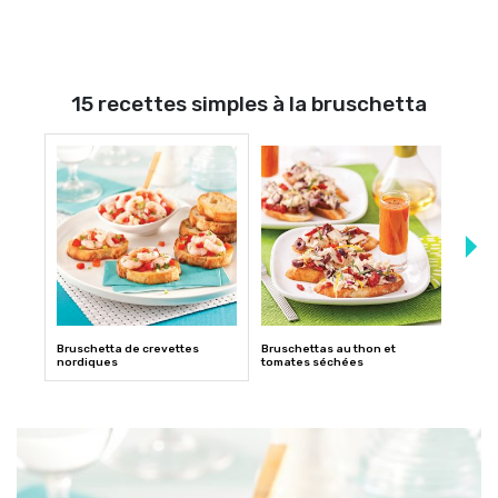
15 recettes simples à la bruschetta
Bruschetta de crevettes
Bruschettas au thon et
Penne
nordiques
tomates séchées
brus