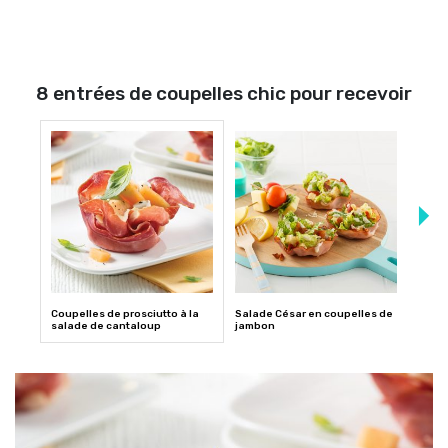
8 entrées de coupelles chic pour recevoir
Coupelles de prosciutto à la
Salade César en coupelles de
Coupe
salade de cantaloup
jambon
figue