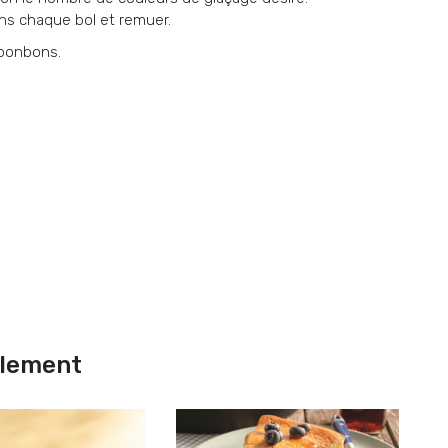
ns chaque bol et remuer.
-bonbons.
alement