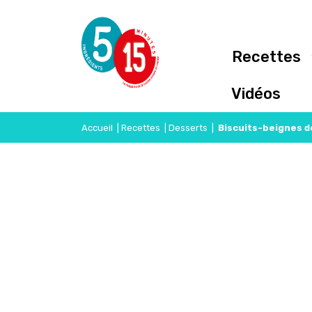
Recettes
Vidéos
Accueil
|
Recettes
|
Desserts
|
Biscuits-beignes d