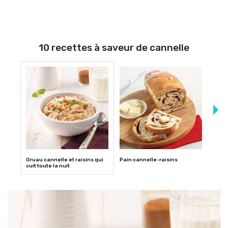
10 recettes à saveur de cannelle
Gruau cannelle et raisins qui
Pain cannelle-raisins
Brioc
cuit toute la nuit