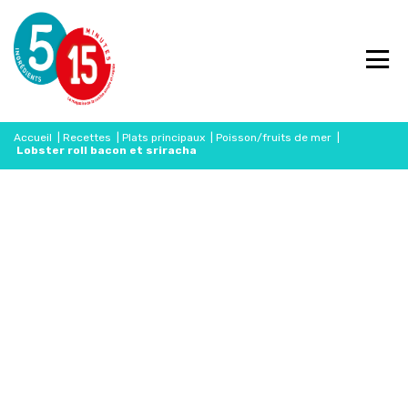
Accueil
|
Recettes
|
Plats principaux
|
Poisson/fruits de mer
|
Lobster roll bacon et sriracha