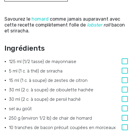
Savourez le
homard
comme jamais auparavant avec
cette recette complètement folle de
lobster
roll
bacon
et sriracha.
Ingrédients
125 ml (1/2 tasse)
de
mayonnaise
5 ml (1 c. à thé)
de
sriracha
15 ml (1 c. à soupe)
de
zestes de citron
30 ml (2 c. à soupe)
de
ciboulette hachée
30 ml (2 c. à soupe)
de
persil haché
sel au goût
250 g (environ 1/2 lb)
de
chair de homard
10
tranches de bacon précuit coupées en morceaux