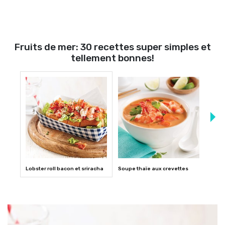
Fruits de mer: 30 recettes super simples et
tellement bonnes!
Lobster roll bacon et sriracha
Soupe thaïe aux crevettes
Creve