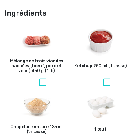
Ingrédients
Mélange de trois viandes
hachées (bœuf, porc et
Ketchup 250 ml (1 tasse)
veau) 450 g (1 lb)
Chapelure nature 125 ml
1 œuf
(½ tasse)