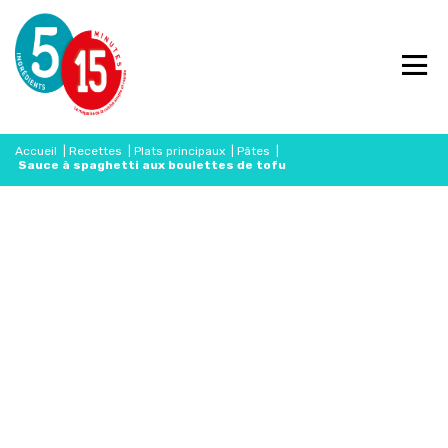
Accueil
|
Recettes
|
Plats principaux
|
Pâtes
|
Sauce à spaghetti aux boulettes de tofu