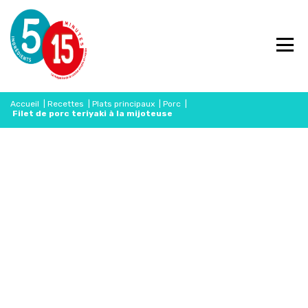
Accueil
|
Recettes
|
Plats principaux
|
Porc
|
Filet de porc teriyaki à la mijoteuse