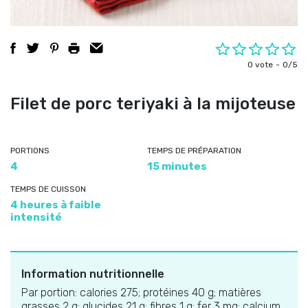
0 vote
0/5
Filet de porc teriyaki à la mijoteuse
PORTIONS
TEMPS DE PRÉPARATION
4
15 minutes
TEMPS DE CUISSON
4 heures à faible
intensité
Information nutritionnelle
Par portion: calories 275; protéines 40 g; matières
grasses 2 g; glucides 21 g; fibres 1 g; fer 3 mg; calcium