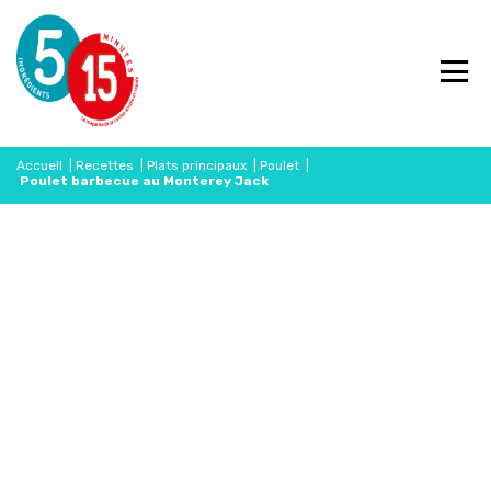
Accueil
|
Recettes
|
Plats principaux
|
Poulet
|
Poulet barbecue au Monterey Jack