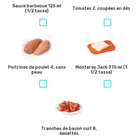
Sauce barbecue
125 ml
Tomates
2, coupées en dés
(1/2 tasse)
Poitrines de poulet
4, sans
Monterey Jack
375 ml (1
peau
1/2 tasse)
Tranches de bacon cuit
8,
émiettés