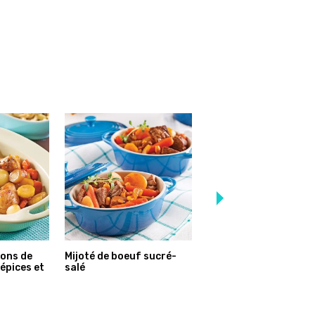
lons de
Mijoté de boeuf sucré-
Mijoté de boeuf aux
épices et
salé
légumes et pommes d
terre parisiennes à la
mijoteuse