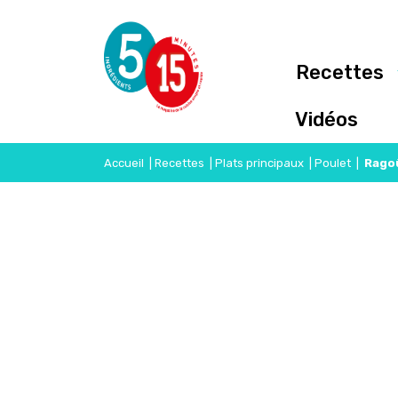
Recettes
Vidéos
Accueil
|
Recettes
|
Plats principaux
|
Poulet
|
Ragoû