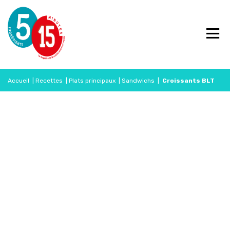
Accueil
|
Recettes
|
Plats principaux
|
Sandwichs
|
Croissants BLT