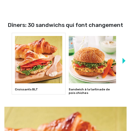
Dîners: 30 sandwichs qui font changement
Croissants BLT
Sandwich à la tartinade de
Panin
pois chiches
mozza