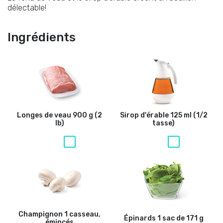
délectable!
Ingrédients
Longes de veau
900 g (2
Sirop d'érable
125 ml (1/2
lb)
tasse)
Champignon
1 casseau,
Épinards
1 sac de 171 g
émincés