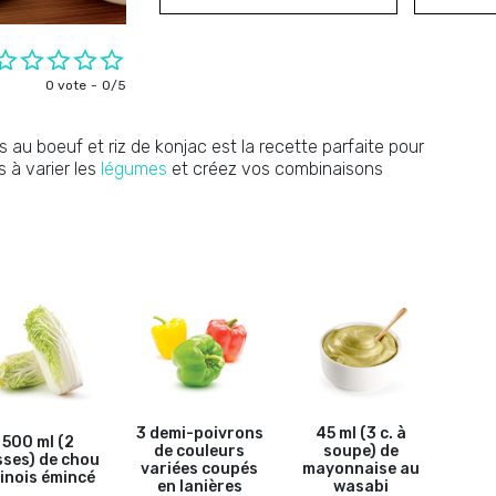
0 vote
0/5
 au boeuf et riz de konjac est la recette parfaite pour
s à varier les
légumes
et créez vos combinaisons
3 demi-poivrons
45 ml (3 c. à
500 ml (2
de couleurs
soupe) de
sses) de chou
variées coupés
mayonnaise au
inois émincé
en lanières
wasabi