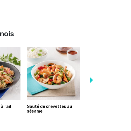
inois
 l’ail
Sauté de crevettes au
Sauté de poulet et no
sésame
de cajou