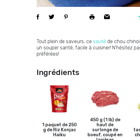
Tout plein de saveurs, ce
sauté
de chou chinois
un souper santé, facile à cuisiner! N’hésitez pa
préférées!
Ingrédients
450 g (1 lb) de
1 paquet de 250
haut de
g de Riz Konjac
surlonge de
ta
Haiku
boeuf, coupé en
ch
lanières