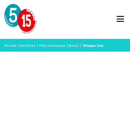
Accueil
|
Recettes
|
Plats principaux
|
Boeuf
|
Sloppy Joe