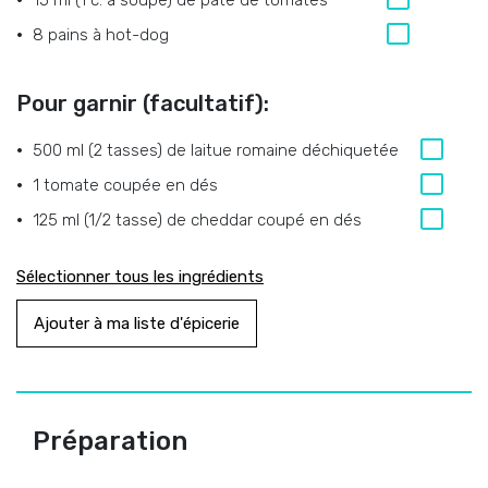
15 ml (1 c. à soupe)
de
pâte de tomates
8
pains à hot-dog
Pour garnir (facultatif):
500 ml (2 tasses)
de
laitue romaine déchiquetée
1
tomate coupée en dés
125 ml (1/2 tasse)
de
cheddar coupé en dés
Sélectionner tous les ingrédients
Ajouter à ma liste d'épicerie
Préparation