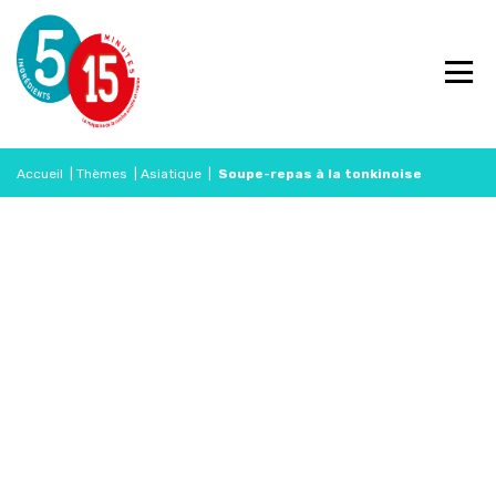
Accueil
|
Thèmes
|
Asiatique
|
Soupe-repas à la tonkinoise