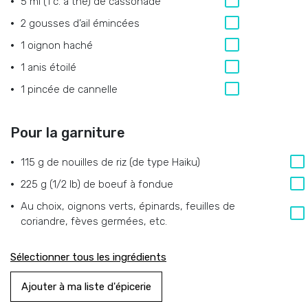
5 ml (1 c. à thé)
de
cassonade
2
gousses d’ail émincées
1
oignon haché
1
anis étoilé
1
pincée de cannelle
Pour la garniture
115 g
de
nouilles de riz (de type Haiku)
225 g (1/2 lb)
de
boeuf à fondue
Au choix,
oignons verts, épinards, feuilles de
coriandre, fèves germées, etc.
Sélectionner tous les ingrédients
Ajouter à ma liste d'épicerie