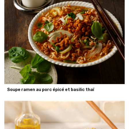
Soupe ramen au porc épicé et basilic thaï