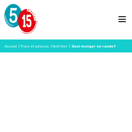
Accueil
|
Trucs et astuces
|
Nutrition
|
Quoi manger en rando?