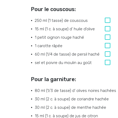
Pour le couscous:
250 ml (1 tasse)
de
couscous
15 ml (1 c. à soupe)
d’
huile d’olive
1
petit oignon rouge haché
1
carotte râpée
60 ml (1/4 de tasse)
de
persil haché
sel et poivre du moulin au goût
Pour la garniture:
80 ml (1/3 de tasse)
d’
olives noires hachées
30 ml (2 c. à soupe)
de
coriandre hachée
30 ml (2 c. à soupe)
de
menthe hachée
15 ml (1 c. à soupe)
de
jus de citron