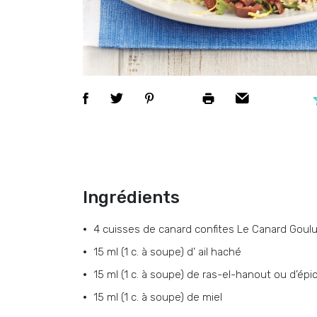
Ingrédients
4
cuisses de canard confites Le Canard Goul
15 ml (1 c. à soupe)
d’
ail haché
15 ml (1 c. à soupe)
de
ras-el-hanout ou d’épi
15 ml (1 c. à soupe)
de
miel