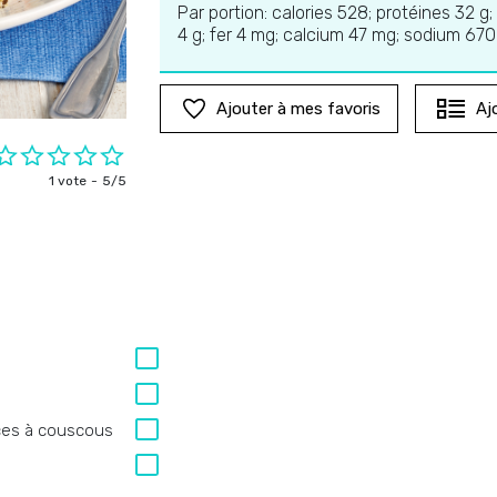
Par portion: calories 528; protéines 32 g;
4 g; fer 4 mg; calcium 47 mg; sodium 67
Ajouter à mes favoris
Aj
1 vote
5/5
u
ces à couscous