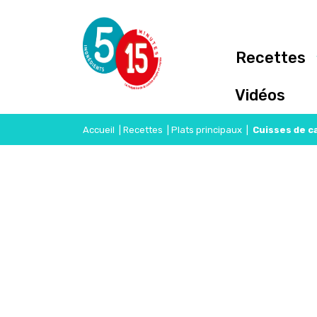
Recettes
Vidéos
Accueil
|
Recettes
|
Plats principaux
|
Cuisses de c