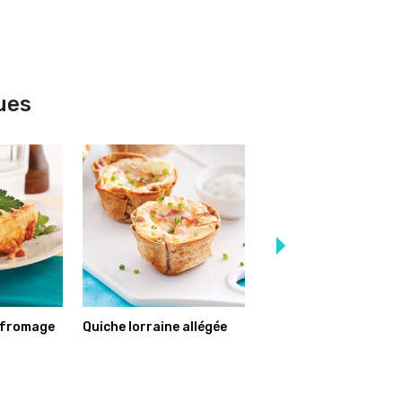
ues
-fromage
Quiche lorraine allégée
Mini-quiches au poule