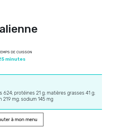
talienne
TEMPS DE CUISSON
25 minutes
es 624; protéines 21 g; matières grasses 41 g;
ium 219 mg; sodium 145 mg
outer à mon menu