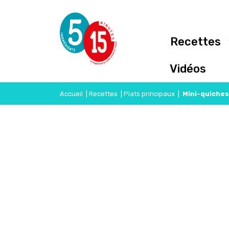
Recettes
Vidéos
Accueil
|
Recettes
|
Plats principaux
|
Mini-quiches 