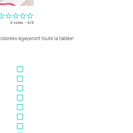
2 votes
5/5
colorées égayeront toute la tablée!