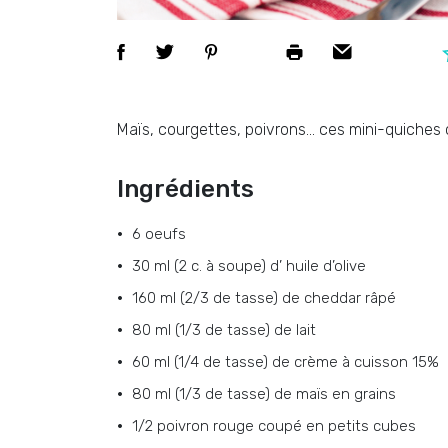
Maïs, courgettes, poivrons… ces mini-quiches 
Ingrédients
6
oeufs
30 ml (2 c. à soupe)
d’
huile d’olive
160 ml (2/3 de tasse)
de
cheddar râpé
80 ml (1/3 de tasse)
de
lait
60 ml (1/4 de tasse)
de
crème à cuisson 15%
80 ml (1/3 de tasse)
de
maïs en grains
1/2
poivron rouge coupé en petits cubes