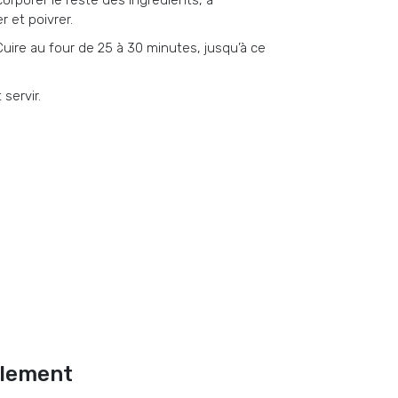
corporer le reste des ingrédients, à
r et poivrer.
Cuire au four de 25 à 30 minutes, jusqu’à ce
servir.
alement