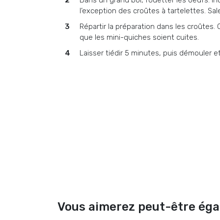
Dans un grand bol, fouetter les oeufs. In
l’exception des croûtes à tartelettes. Sale
Répartir la préparation dans les croûtes. 
que les mini-quiches soient cuites.
Laisser tiédir 5 minutes, puis démouler et 
Vous aimerez peut-être ég