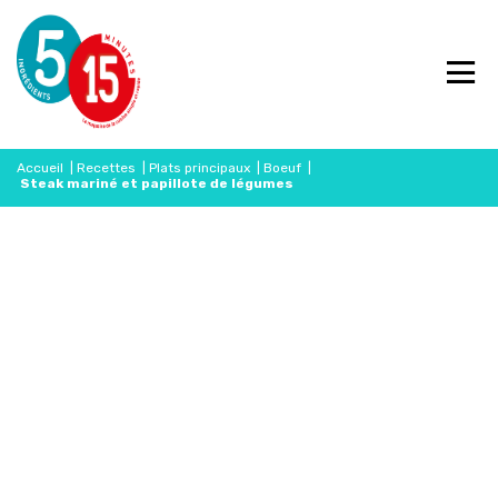
Accueil
|
Recettes
|
Plats principaux
|
Boeuf
|
Steak mariné et papillote de légumes