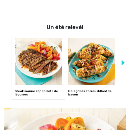
Un été relevé!
Steak mariné et papillote de
Maïs grillés et croustillant de
Salad
légumes
bacon
grill