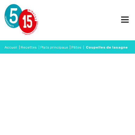
Accueil
|
Recettes
|
Plats principaux
|
Pâtes
|
Coupelles de lasagne