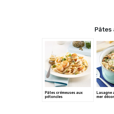
Pâtes 
Pâtes crémeuses aux
Lasagne a
pétoncles
mer décon