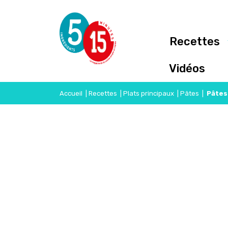
Recettes
Vidéos
Accueil
|
Recettes
|
Plats principaux
|
Pâtes
|
Pâtes