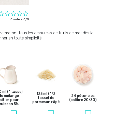
0 vote
0/5
armeront tous les amoureux de fruits de mer dès la
ner en toute simplicité!
 ml (1 tasse)
125 ml (1/2
de mélange
24 pétoncles
tasse) de
laitier pour
(calibre 20/30)
parmesan râpé
cuisson 5%