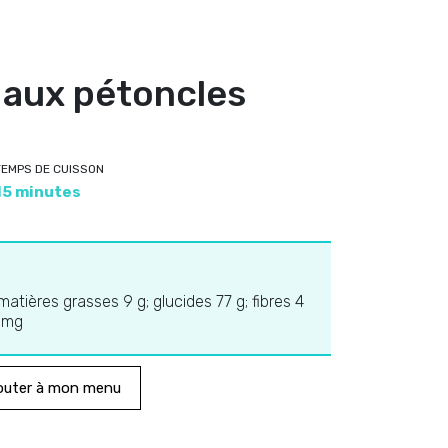
aux pétoncles
TEMPS DE CUISSON
15 minutes
 matières grasses 9 g; glucides 77 g; fibres 4
3 mg
outer à mon menu