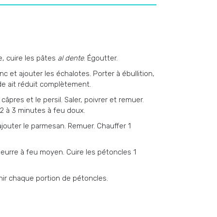
e, cuire les pâtes
al dente
. Égoutter.
c et ajouter les échalotes. Porter à ébullition,
uide ait réduit complètement.
 câpres et le persil. Saler, poivrer et remuer.
e 2 à 3 minutes à feu doux.
ajouter le parmesan. Remuer. Chauffer 1
eurre à feu moyen. Cuire les pétoncles 1
rnir chaque portion de pétoncles.