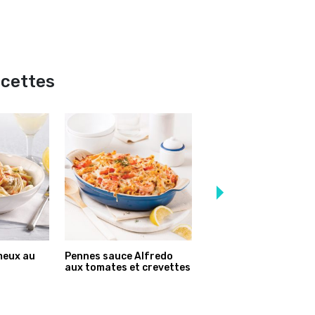
ecettes
meux au
Pennes sauce Alfredo
Cannellonis aux fruit
aux tomates et crevettes
mer