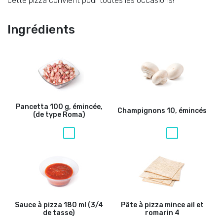
cette pizza convient pour toutes les occasions!
Ingrédients
Pancetta
100 g, émincée,
Champignons
10, émincés
(de type Roma)
Sauce à pizza
180 ml (3/4
Pâte à pizza mince ail et
de tasse)
romarin
4