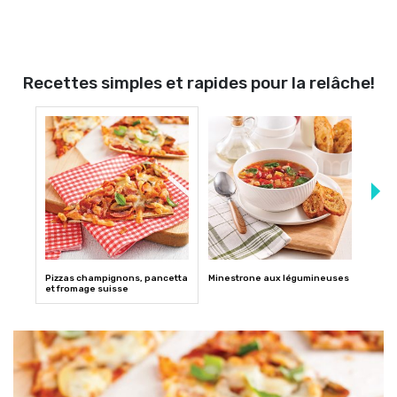
Recettes simples et rapides pour la relâche!
Pizzas champignons, pancetta
Minestrone aux légumineuses
Bâto
et fromage suisse