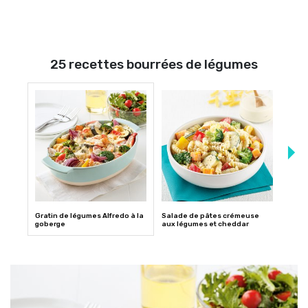
25 recettes bourrées de légumes
Gratin de légumes Alfredo à la
Salade de pâtes crémeuse
Escal
goberge
aux légumes et cheddar
rôtis