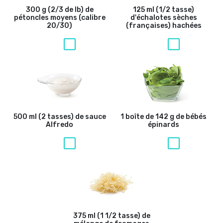
300 g (2/3 de lb) de
125 ml (1/2 tasse)
pétoncles moyens (calibre
d'échalotes sèches
20/30)
(françaises) hachées
500 ml (2 tasses) de sauce
1 boîte de 142 g de bébés
Alfredo
épinards
375 ml (1 1/2 tasse) de