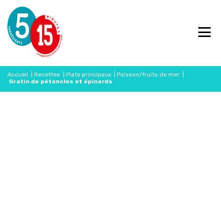
Accueil
|
Recettes
|
Plats principaux
|
Poisson/fruits de mer
|
Gratin de pétoncles et épinards