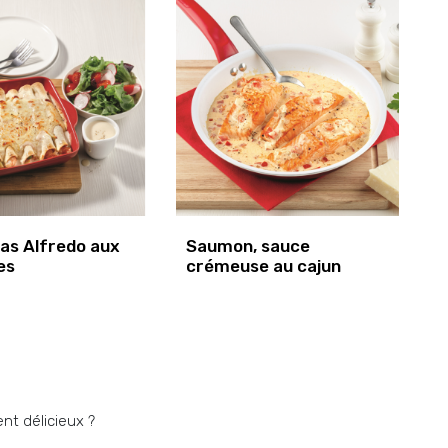
das Alfredo aux
Saumon, sauce
es
crémeuse au cajun
ent délicieux ?