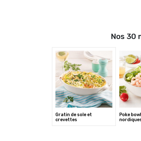
Nos 30 m
Gratin de sole et
Poke bowl
crevettes
nordique