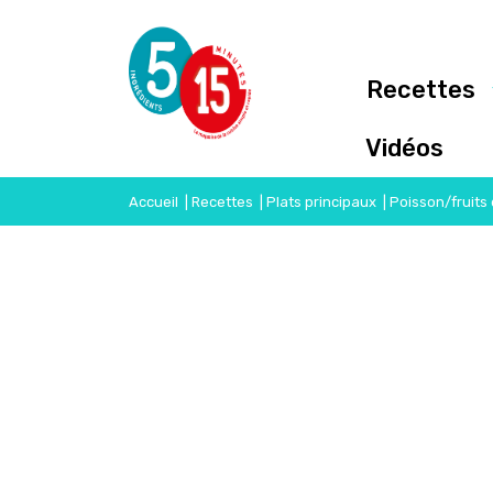
Recettes
Vidéos
Accueil
|
Recettes
|
Plats principaux
|
Poisson/fruits