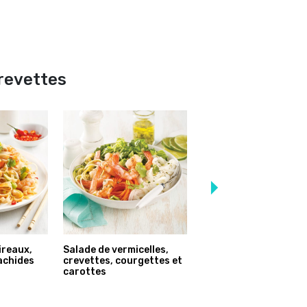
crevettes
ireaux,
Salade de vermicelles,
Crevettes gratinées
achides
crevettes, courgettes et
carottes