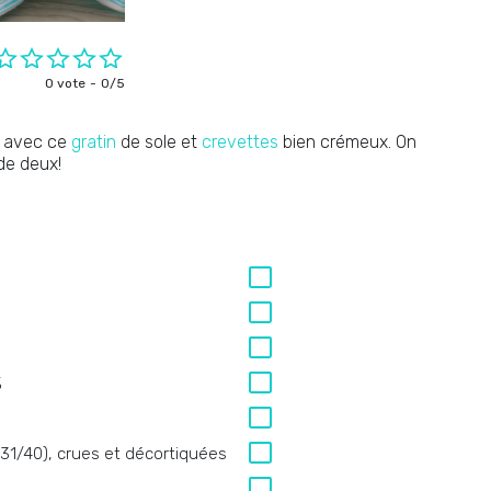
0 vote
0/5
n avec ce
gratin
de sole et
crevettes
bien crémeux. On
de deux!
%
 31/40), crues et décortiquées