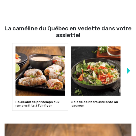
La caméline du Québec en vedette dans votre
assiette!
Rouleaux de printemps aux
Salade de riz croustillante au
Soupe
ramens frits à l’air fryer
saumon
l’asi