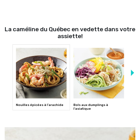
La caméline du Québec en vedette dans votre
assiette!
Nouilles épicées à l’arachide
Bols aux dumplings à
Saumo
l’asiatique
camél
d’ea