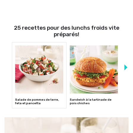
25 recettes pour des lunchs froids vite
préparés!
Salade de pommes de terre,
Sandwich à la tartinade de
Salad
feta et pancetta
pois chiches