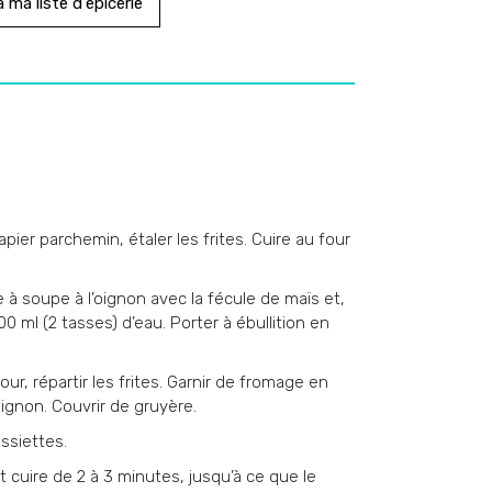
 ma liste d'épicerie
ier parchemin, étaler les frites. Cuire au four
à soupe à l’oignon avec la fécule de maïs et,
500 ml (2 tasses) d’eau. Porter à ébullition en
ur, répartir les frites. Garnir de fromage en
oignon. Couvrir de gruyère.
ssiettes.
) et cuire de 2 à 3 minutes, jusqu’à ce que le