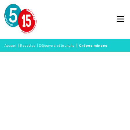
Accueil
|
Recettes
|
Déjeuners et brunchs
|
Crêpes minces