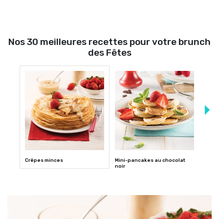
Nos 30 meilleures recettes pour votre brunch
des Fêtes
Crêpes minces
Mini-pancakes au chocolat
Pizza
noir
baco