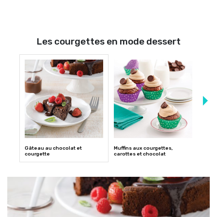
Les courgettes en mode dessert
Gâteau au chocolat et
Muffins aux courgettes,
Gâtea
courgette
carottes et chocolat
grain