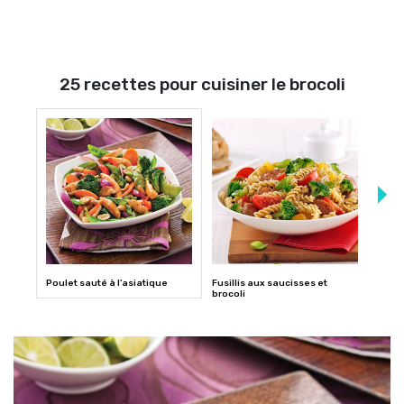
25 recettes pour cuisiner le brocoli
Poulet sauté à l’asiatique
Fusillis aux saucisses et
Broco
brocoli
fines