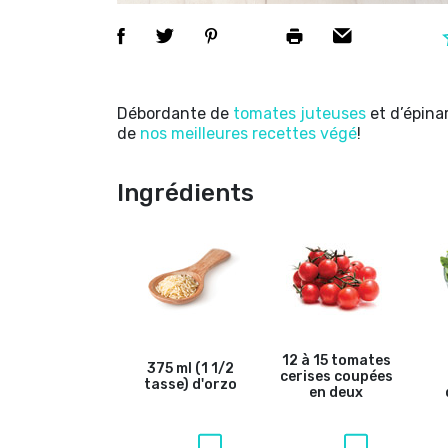
Débordante de
tomates juteuses
et d’épinar
de
nos meilleures recettes végé
!
Ingrédients
12 à 15 tomates
375 ml (1 1/2
cerises coupées
tasse) d'orzo
en deux