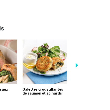
ds
u aux
Galettes croustillantes
Roulades de boeuf au
de saumon et épinards
fromage et épinards