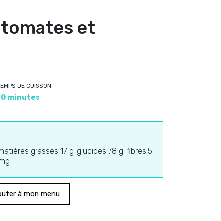
 tomates et
TEMPS DE CUISSON
10 minutes
 matières grasses 17 g; glucides 78 g; fibres 5
 mg
outer à mon menu