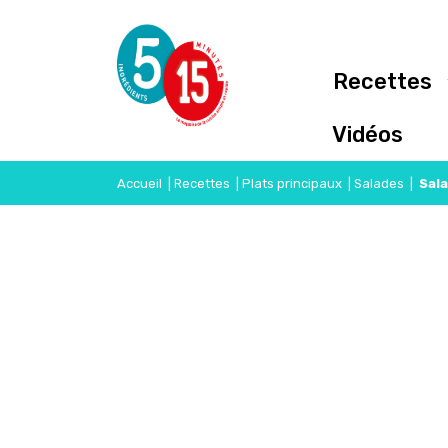
Recettes
Vidéos
Accueil
|
Recettes
|
Plats principaux
|
Salades
|
Sala