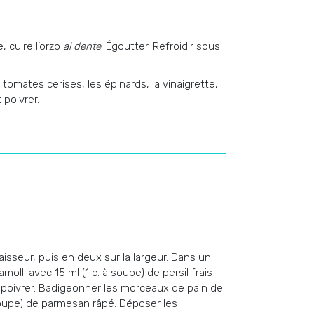
, cuire l’orzo
al dente
. Égoutter. Refroidir sous
 tomates cerises, les épinards, la vinaigrette,
 poivrer.
isseur, puis en deux sur la largeur. Dans un
molli avec 15 ml (1 c. à soupe) de persil frais
 et poivrer. Badigeonner les morceaux de pain de
 soupe) de parmesan râpé. Déposer les