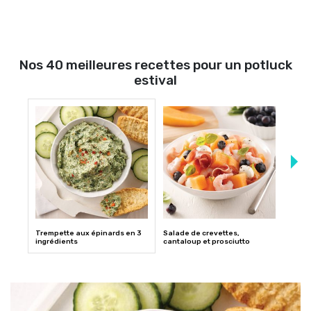
Nos 40 meilleures recettes pour un potluck
estival
Trempette aux épinards en 3
Salade de crevettes,
Terri
ingrédients
cantaloup et prosciutto
arac