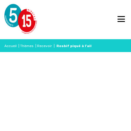
Accueil
|
Thèmes
|
Recevoir
|
Rosbif piqué à l’ail