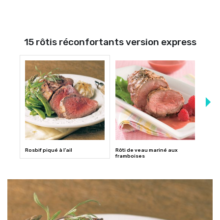
15 rôtis réconfortants version express
Rosbif piqué à l’ail
Rôti de veau mariné aux
Rosbi
framboises