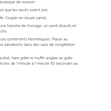
 la plaque de cuisson.
ce que les oeufs soient pris.
rille. Couper en douze carrés.
 une tranche de fromage, un carré d’oeufs et
chs.
eurs contenants hermétiques. Placer au
 les sandwichs dans des sacs de congélation
at, faire griller le muffin anglais au grille-
itures de 1 minute à 1 minute 30 secondes au