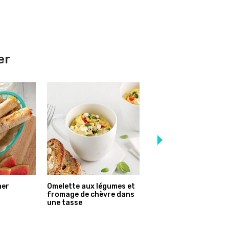
er
ner
Omelette aux légumes et
Sandwich d’oeufs
fromage de chèvre dans
brouillés à l’érable
une tasse