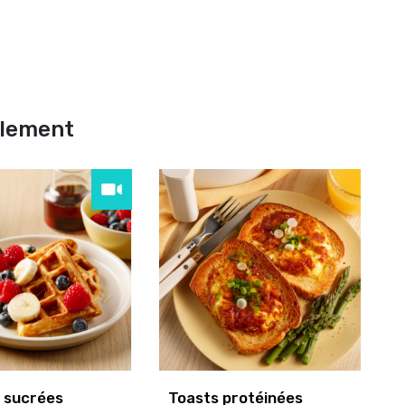
alement
 sucrées
Toasts protéinées