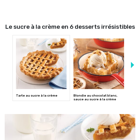
Le sucre à la crème en 6 desserts irrésistibles
Tarte au sucre à la crème
Blondie au chocolat blanc,
Sucre
sauce au sucre à la crème