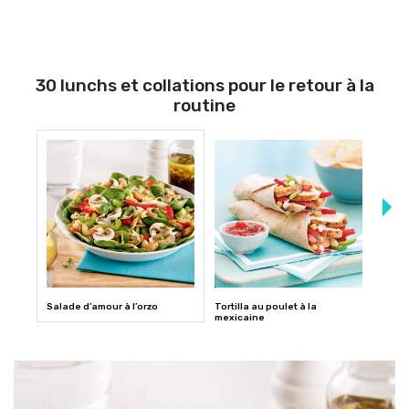
30 lunchs et collations pour le retour à la
routine
Salade d’amour à l’orzo
Tortilla au poulet à la
Wrap 
mexicaine
toma