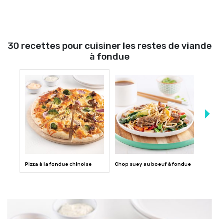
30 recettes pour cuisiner les restes de viande
à fondue
Pizza à la fondue chinoise
Chop suey au boeuf à fondue
Pâtes
chino