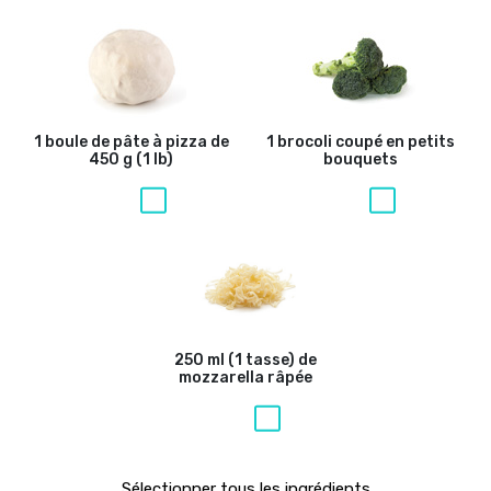
1 boule de pâte à pizza de
1 brocoli coupé en petits
450 g (1 lb)
bouquets
250 ml (1 tasse) de
mozzarella râpée
Sélectionner tous les ingrédients