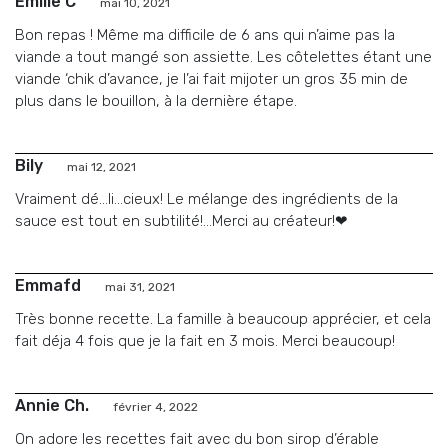
Emilie C
mai 10, 2021
Bon repas ! Même ma difficile de 6 ans qui n’aime pas la
viande a tout mangé son assiette. Les côtelettes étant une
viande ‘chik d’avance, je l’ai fait mijoter un gros 35 min de
plus dans le bouillon, à la dernière étape.
Bily
mai 12, 2021
Vraiment dé…li…cieux! Le mélange des ingrédients de la
sauce est tout en subtilité!…Merci au créateur!❤
Emmafd
mai 31, 2021
Très bonne recette. La famille à beaucoup apprécier, et cela
fait déja 4 fois que je la fait en 3 mois. Merci beaucoup!
Annie Ch.
février 4, 2022
On adore les recettes fait avec du bon sirop d’érable