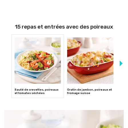
15 repas et entrées avec des poireaux
Sauté de crevettes, poireaux
Gratin de jambon, poireaux et
Côtel
et tomates séchées
fromage suisse
sauce