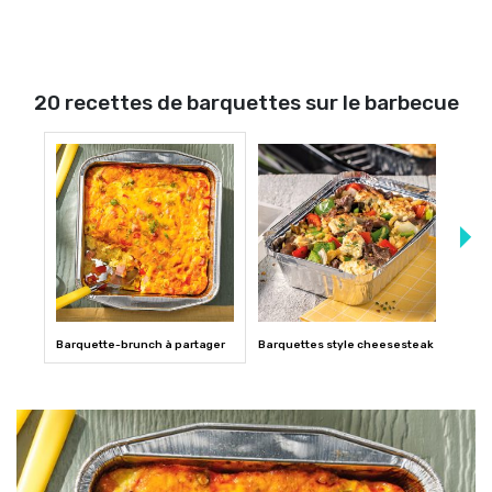
20 recettes de barquettes sur le barbecue
Barquette-brunch à partager
Barquettes style cheesesteak
Barqu