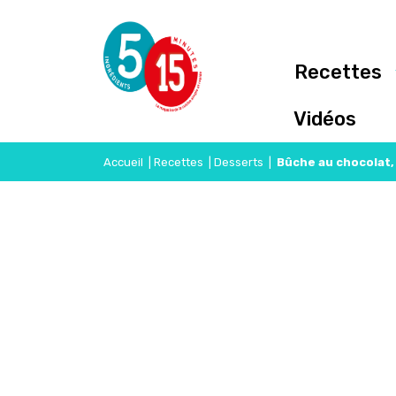
Recettes
Vidéos
Accueil
|
Recettes
|
Desserts
|
Bûche au chocolat,