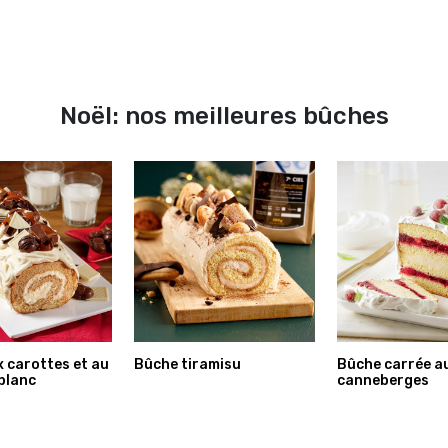
Noël: nos meilleures bûches
 carottes et au
Bûche tiramisu
Bûche carrée a
blanc
canneberges