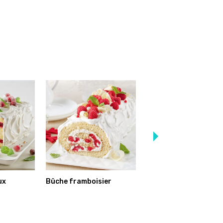
ux
Bûche framboisier
Bûche roulée aux
framboises et merin