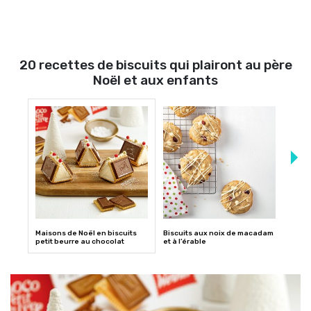
20 recettes de biscuits qui plairont au père
Noël et aux enfants
Maisons de Noël en biscuits
Biscuits aux noix de macadam
Biscu
petit beurre au chocolat
et à l’érable